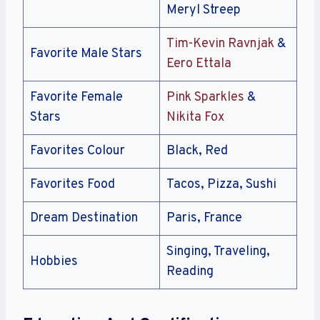
Meryl Streep
Tim-Kevin Ravnjak
&
Favorite Male Stars
Eero Ettala
Favorite Female
Pink Sparkles
&
Stars
Nikita Fox
Storia E Evoluzione Dell’Ente
Favorites Colour
Black, Red
Regolatore: Da AAMS Ad ADM
Favorites Food
Tacos, Pizza, Sushi
La storia della regolamentazione del gioco
d’azzardo in Italia affonda le radici nel lontano
Dream Destination
Paris, France
1927, quando venne istituita l’Amministrazione
Autonoma dei Monopoli di Stato (AAMS).
Singing, Traveling,
Hobbies
Originariamente, questa istituzione aveva il
Reading
compito di gestire i monopoli statali, tra cui
tabacchi e lotterie. Con il passare dei decenni, il