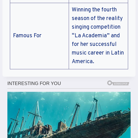
cifre in gioco sono considerevoli: le concessioni
Winning the fourth
per le scommesse sportive online richiedono
season of the reality
investimenti iniziali sostanziali, che fungono da
singing competition
garanzia per lo Stato e per i giocatori. Questo
Famous For
“La Academia” and
requisito finanziario serve a escludere
for her successful
operatori privi delle risorse necessarie per
music career in Latin
gestire correttamente i pagamenti delle vincite
America.
e far fronte agli obblighi fiscali.
Sul fronte tecnico, i sistemi informatici degli
operatori devono essere certificati e conformi
agli standard stabiliti dall’ADM. Ciò include
requisiti specifici per la sicurezza dei dati, la
protezione delle transazioni finanziarie,
l’integrità dei sistemi di calcolo delle quote e la
prevenzione delle frodi. I server che gestiscono