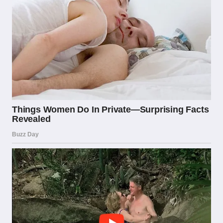
vincite ottenute presso operatori licenziati
ADM sono soggette a un regime fiscale
specifico: la tassazione avviene generalmente
alla fonte, il che significa che il bookmaker paga
le imposte sulle scommesse e le vincite nette
vengono erogate al giocatore senza ulteriori
obblighi dichiarativi nella maggior parte dei
casi. Questa semplificazione fiscale
rappresenta un ulteriore vantaggio concreto
per chi sceglie di affidarsi esclusivamente a
operatori regolamentati.
Il Mercato Italiano Delle
Scommesse: Numeri, Tendenze