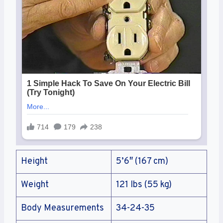
Come Funziona La
Height
5’6″ (167 cm)
Licenza AAMS ADM Nei
Weight
121 lbs (55 kg)
Body Measurements
34-24-35
Bookmaker Italiani