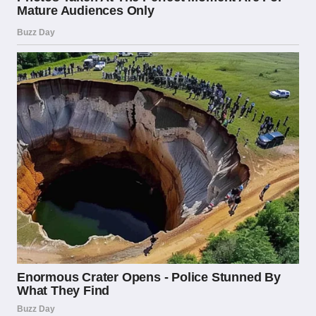
dai giocatori sono protette e devono essere
restituite.
La trasparenza nelle operazioni è un altro
pilastro fondamentale della regolamentazione
ADM. I bookmaker autorizzati devono
pubblicare chiaramente le proprie regole, le
condizioni dei bonus e le politiche di prelievo.
L’ADM supervisiona che queste informazioni
siano accessibili e comprensibili per i
consumatori, e che non vi siano pratiche
ingannevoli nelle comunicazioni commerciali. In
caso di controversie tra giocatori e operatori,
esiste un meccanismo di risoluzione delle
dispute che prevede la possibilità di rivolgersi
all’ente regolatore come arbitro imparziale.