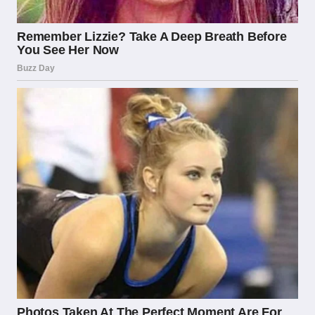
avvertimento sui rischi della ludopatia.
Garanzie Offerte Dalla Licenza
ADM Ai Giocatori Italiani
Dal punto di vista del consumatore, la presenza
della licenza ADM su un sito di scommesse
offre una serie di garanzie concrete e tangibili
che vanno ben oltre il semplice rispetto della
legge. La prima e più importante riguarda la
sicurezza finanziaria: gli operatori licenziati
sono obbligati a mantenere i fondi dei giocatori
separati dal capitale operativo dell’azienda.
Questo significa che, anche in caso di difficoltà
finanziarie dell’operatore, le somme depositate