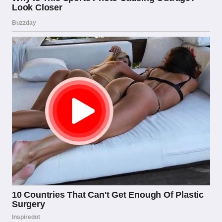
verso forme di comunicazione più sottili e
verso una maggiore enfasi sulla qualità del
servizio e sulla reputazione del brand come
strumenti di acquisizione clienti.
Guardando al futuro, l’ADM si trova ad
affrontare sfide sempre più complesse legate
all’evoluzione tecnologica del settore.
L’emergere delle criptovalute come mezzo di
pagamento, lo sviluppo delle scommesse su
eventi di esports e la potenziale
regolamentazione di nuove forme di gioco
rappresentano altrettante aree in cui l’ente
regolatore dovrà sviluppare nuove competenze
e strumenti normativi. La capacità dell’ADM di
adattarsi a queste trasformazioni sarà