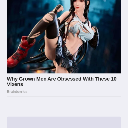
In conclusione, la licenza AAMS/ADM
rappresenta molto più di una semplice
formalità burocratica: è il fondamento su cui si
basa la fiducia tra operatori, consumatori e
Stato nel mercato italiano delle scommesse
sportive. Comprendere il suo funzionamento, la
sua storia e le garanzie che offre è essenziale
per chiunque voglia partecipare al mondo delle
scommesse in modo consapevole e sicuro.
Affidarsi esclusivamente a operatori in
possesso di questa certificazione non è solo
una scelta legalmente corretta, ma anche la
decisione più prudente per tutelare il proprio
denaro e godere di un’esperienza di gioco
trasparente e regolamentata. La continua