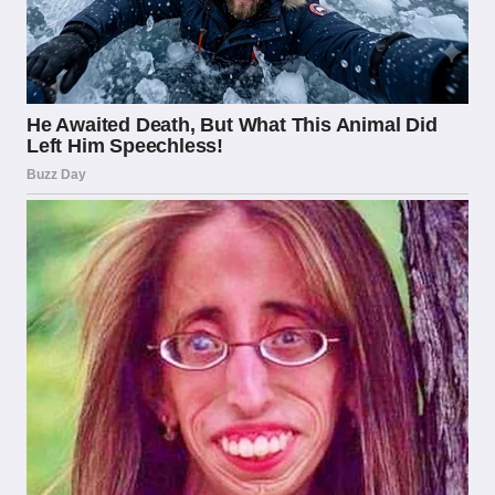
informazione svolgono un ruolo educativo
fondamentale, aiutando i consumatori a
distinguere tra offerte legittime e potenziali
rischi.
Una volta ottenuta la concessione, gli operatori
sono soggetti a controlli periodici e devono
rispettare obblighi continuativi. Tra questi
figurano la rendicontazione fiscale puntuale,
con il versamento delle imposte sui giochi che
rappresentano una fonte di entrata significativa
per lo Stato italiano, il rispetto dei limiti di
pubblicità imposti dalla normativa vigente e
l’implementazione di strumenti di gioco
responsabile come i limiti di deposito, le
opzioni di autoesclusione e i messaggi di