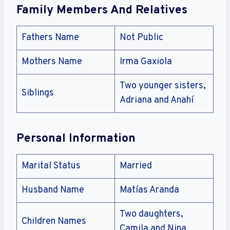
mercato e l’integrità del gioco d’azzardo in
Family Members And Relatives
Italia.
Fathers Name
Not Public
Mothers Name
Irma Gaxiola
Two younger sisters,
Siblings
Adriana and Anahí
Personal Information
Marital Status
Married
Husband Name
Matías Aranda
Two daughters,
Children Names
Camila and Nina