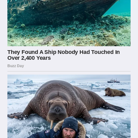
le scommesse devono spesso essere
localizzati in Italia o rispettare specifiche
normative sulla gestione dei dati, in linea con il
Regolamento Generale sulla Protezione dei
Dati (GDPR) europeo.
Per chi desidera approfondire quali bookmaker
operano legalmente in Italia con questa
certificazione, portali specializzati come quello
dedicato ai siti scommesse AAMS ADM di
Scommezoid
https://scommezoid.com/siti-
scommesse-aams-adm/
offrono analisi
dettagliate e aggiornate degli operatori
autorizzati, costituendo una risorsa preziosa
per orientarsi in un mercato complesso e in
continua evoluzione. Queste piattaforme di