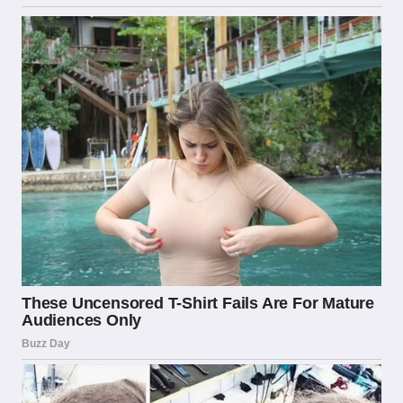
La lotta alla ludopatia è diventata negli ultimi
anni una priorità assoluta per l’ADM e per la
normativa italiana sul gioco. Tutti gli operatori
licenziati sono tenuti a implementare strumenti
di gioco responsabile, tra cui la possibilità di
impostare limiti di spesa giornalieri,
settimanali o mensili, l’opzione di
autoesclusione temporanea o permanente dal
sito, e l’accesso a risorse di supporto per chi
soffre di dipendenza dal gioco. Il Registro
Nazionale dei Soggetti che Richiedono
l’Autoesclusione dal Gioco (RIES) è uno
strumento concreto che permette ai giocatori
problematici di escludersi da tutti gli operatori
licenziati con una singola richiesta.