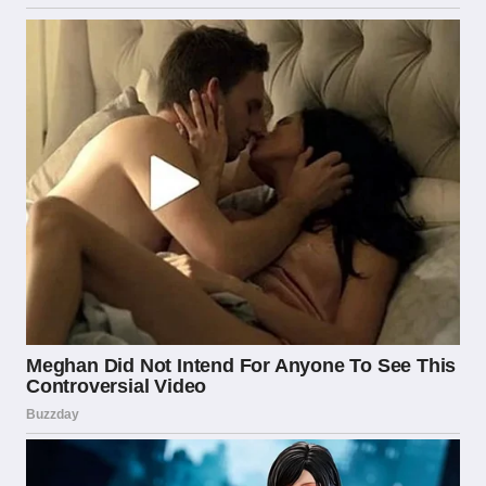
determinante per mantenere l’efficacia del
sistema di licenze e per continuare a offrire ai
consumatori italiani un mercato sicuro e
regolamentato.
Scommezoid, nel monitorare costantemente
l’evoluzione del mercato italiano, evidenzia
come la qualità della regolamentazione ADM
abbia contribuito a creare un ecosistema
relativamente sano rispetto ad altri mercati
europei, dove la frammentazione normativa o
l’assenza di regole chiare ha favorito la
proliferazione di operatori non affidabili.
Questa solidità regolamentare rappresenta un
patrimonio da preservare e rafforzare nel
tempo.