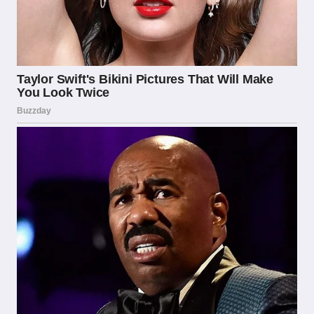
qualche decina di soggetti, tra cui figurano sia
grandi multinazionali del settore come Bet365,
William Hill, Snai e Sisal, sia operatori di
dimensioni più contenute specializzati in
nicchie specifiche del mercato. Questa varietà
garantisce ai consumatori italiani un’ampia
scelta in termini di quote, mercati disponibili e
tipologie di scommesse, mantenendo al
contempo gli standard di sicurezza e legalità
imposti dalla normativa.
Le tendenze più recenti nel settore mostrano
una crescente importanza delle scommesse in-
play, ovvero quelle effettuate durante lo
svolgimento degli eventi sportivi, e delle