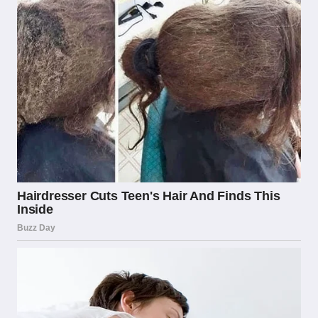
Scommezoid, come portale specializzato
nell’analisi del mercato delle scommesse
italiano, sottolinea frequentemente
l’importanza di verificare la presenza del
numero di concessione ADM sui siti di
scommesse prima di procedere con qualsiasi
registrazione o deposito. Questo numero,
visibile solitamente nel footer del sito, è la
prova tangibile dell’autorizzazione e permette
ai giocatori di verificare direttamente sul sito
ufficiale dell’ADM la validità della licenza
dell’operatore.
Un aspetto spesso sottovalutato riguarda le
implicazioni fiscali per i giocatori. In Italia, le