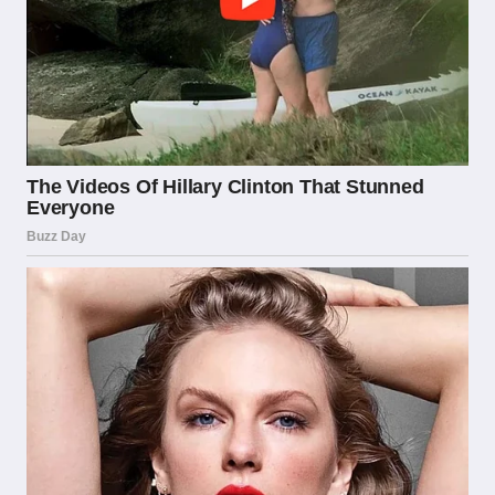
E Prospettive Future
Il mercato italiano delle scommesse sportive è
uno dei più significativi in Europa, con volumi
che negli anni pre-pandemia avevano raggiunto
cifre miliardarie. Secondo i dati dell’ADM, il
settore delle scommesse sportive online ha
registrato una crescita costante nell’ultimo
decennio, con un’accelerazione particolarmente
marcata durante il periodo della pandemia di
COVID-19, quando le restrizioni agli
spostamenti hanno spinto molti giocatori
tradizionali verso le piattaforme digitali.
Attualmente, il numero di operatori in possesso
di una valida concessione ADM per le
scommesse sportive online si aggira intorno a