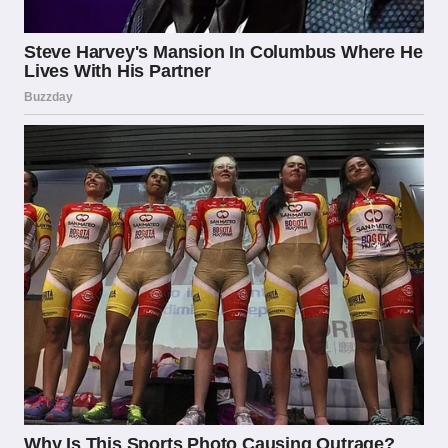
scommesse su smartphone attraverso
applicazioni mobile dedicate. L’ADM ha dovuto
adeguare progressivamente le proprie linee
guida tecniche per tenere il passo con queste
innovazioni, garantendo che anche le nuove
modalità di gioco rispettino gli standard di
sicurezza e fairness richiesti dalla normativa.
Sul fronte normativo, il dibattito più acceso
degli ultimi anni ha riguardato le restrizioni alla
pubblicità del gioco d’azzardo introdotte dal
cosiddetto “decreto dignità” del 2018, che ha
imposto un divieto quasi totale alla pubblicità
delle scommesse in Italia. Questa misura ha
avuto un impatto significativo sulle strategie di
marketing degli operatori licenziati, spingendoli